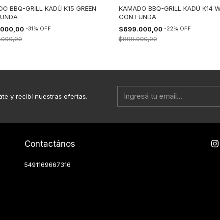
O BBQ-GRILL KADÚ K15 GREEN
KAMADO BBQ-GRILL KADÚ K14 W
FUNDA
CON FUNDA
.000,00
-
31
%
OFF
$699.000,00
-
22
%
OFF
.000,00
$899.000,00
ate y recibí nuestras ofertas.
Contactános
5491169667316