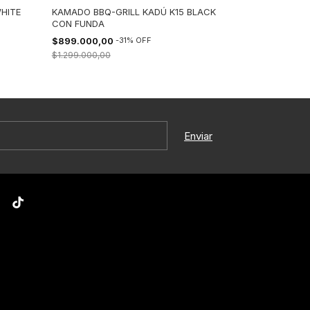
HITE
KAMADO BBQ-GRILL KADÚ K15 BLACK
KAMADO BBQ-G
CON FUNDA
CON FUNDA
$899.000,00
-
31
%
OFF
$699.000,00
$1.299.000,00
$899.000,00