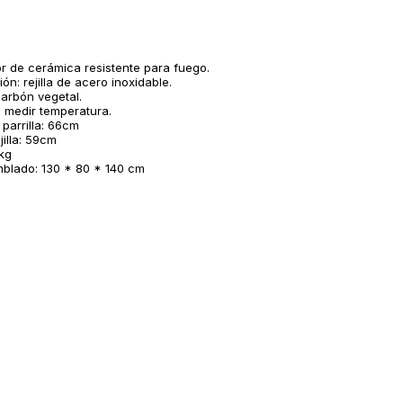
r de cerámica resistente para fuego.
ión: rejilla de acero inoxidable.
arbón vegetal.
 medir temperatura.
 parrilla: 66cm
jilla: 59cm
kg
lado: 130 * 80 * 140 cm