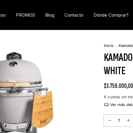
tos
PROMOS
Blog
Contacto
Dónde Comprar?
Inicio
.
Kamad
KAMADO 
WHITE
$3.759.000,0
6
cuotas sin in
Ver más det