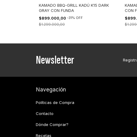
Ú K18 GREY
KAMADO BBQ-GRILL KADÚ K15 DARK
KAMAD
GRAY CON FUNDA
CON 
$899.000,00
-
31
%
OFF
$899
$1.299.000,00
$1.299
Newsletter
Registr
Navegación
Políticas de Compra
Contacto
Dónde Comprar?
Recetas