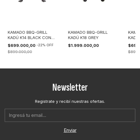
KAMADO BBQ-GRILL
KAMADO BBQ-GRILL
KAMA
KADÚ K14 BLACK CON
KADÚ K18 GREY
KADÚ
FUNDA
FUND
$699.000,00
-
22
%
OFF
$1.999.000,00
$699
$899.000,00
$899.
Newsletter
Registrate y recibí nuestras ofertas.