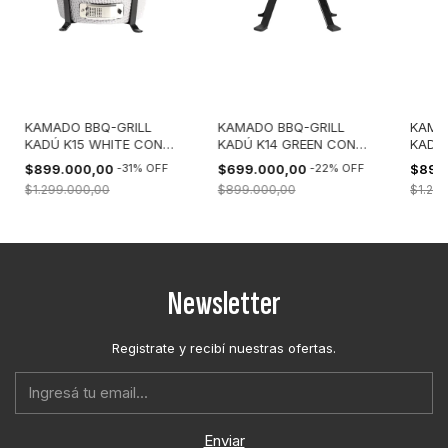
KAMADO BBQ-GRILL
KAMADO BBQ-GRILL
KAMA
KADÚ K15 WHITE CON
KADÚ K14 GREEN CON
KADÚ
FUNDA
FUNDA
FUND
$899.000,00
-
31
%
OFF
$699.000,00
-
22
%
OFF
$899
$1.299.000,00
$899.000,00
$1.29
Newsletter
Registrate y recibí nuestras ofertas.