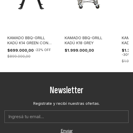
KAMADO BBQ-GRILL
KAMADO BBQ-GRILL
KAMA
KADÚ K14 GREEN CON
KADÚ K18 GREY
KADÚ 
FUNDA
$699.000,00
-
22
%
OFF
$1.999.000,00
$1.39
-
30
%
$899.000,00
$1.99
Newsletter
Registrate y recibí nuestras ofertas.