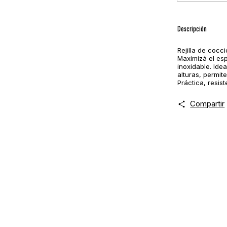
Descripción
Rejilla de cocc
Maximizá el esp
inoxidable. Ide
alturas, permit
Práctica, resis
Compartir