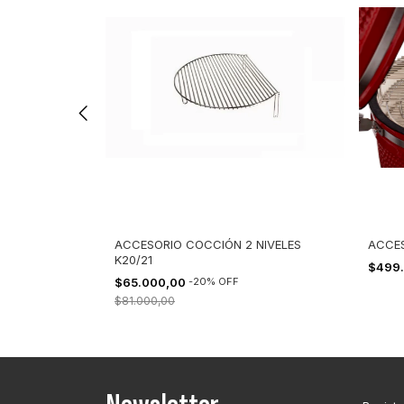
IBS GRANDE
ACCESORIO COCCIÓN 2 NIVELES
ACCES
K20/21
$499
$65.000,00
-
20
%
OFF
$81.000,00