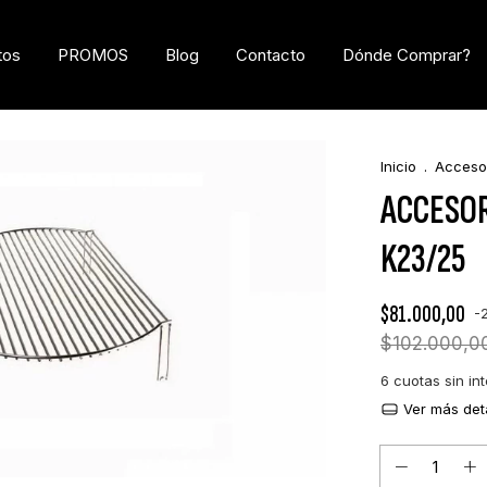
tos
PROMOS
Blog
Contacto
Dónde Comprar?
Inicio
.
Acceso
ACCESOR
K23/25
$81.000,00
-
$102.000,0
6
cuotas sin in
Ver más det