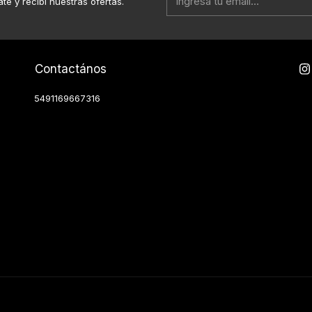
ate y recibí nuestras ofertas.
Contactános
5491169667316