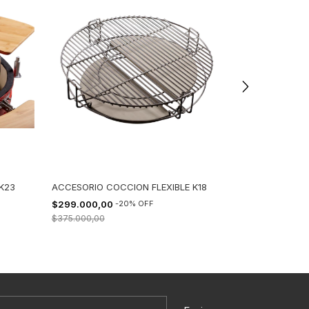
K23
ACCESORIO COCCION FLEXIBLE K18
ACCESORIO CO
$299.000,00
-
20
%
OFF
$398.000,00
$375.000,00