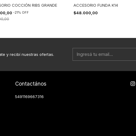
ORIO COCCIÓN RIBS GRANDE
ACCESORIO FUNDA K14
000,00
-
21
%
OFF
$48.000,00
00,00
ate y recibí nuestras ofertas.
Contactános
5491169667316