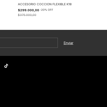
ACCESORIO COCCION FLEXIBLE K18
ACCESORIO F
$299.000,00
-
20
%
OFF
$54.000,00
$375.000,00